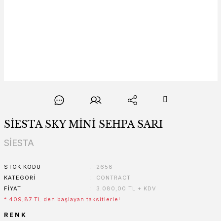
SİESTA SKY MİNİ SEHPA SARI
SİESTA
STOK KODU
2658
KATEGORI
CONTRACT
FIYAT
3.080,00 TL + KDV
* 409,87 TL den başlayan taksitlerle!
RENK