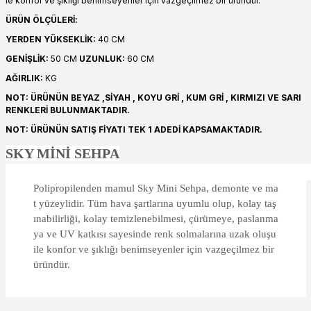
le konfor ve şıklığı benimseyenler için vazgeçilmez bir üründür.
ÜRÜN ÖLÇÜLERİ:
YERDEN YÜKSEKLİK:
40 CM
GENİŞLİK:
50 CM
UZUNLUK:
60 CM
AĞIRLIK:
KG
NOT: ÜRÜNÜN BEYAZ ,SİYAH , KOYU GRİ , KUM GRİ , KIRMIZI VE SARI
RENKLERİ BULUNMAKTADIR.
NOT: ÜRÜNÜN SATIŞ FİYATI TEK 1 ADEDİ KAPSAMAKTADIR.
SKY MİNİ SEHPA
Polipropilenden mamul Sky Mini Sehpa, demonte ve ma
t yüzeylidir. Tüm hava şartlarına uyumlu olup, kolay taş
ınabilirliği, kolay temizlenebilmesi, çürümeye, paslanma
ya ve UV katkısı sayesinde renk solmalarına uzak oluşu
ile konfor ve şıklığı benimseyenler için vazgeçilmez bir
üründür.