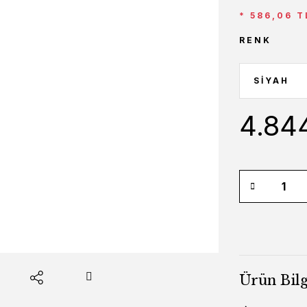
* 586,06 T
RENK
4.84
Ürün Bilg