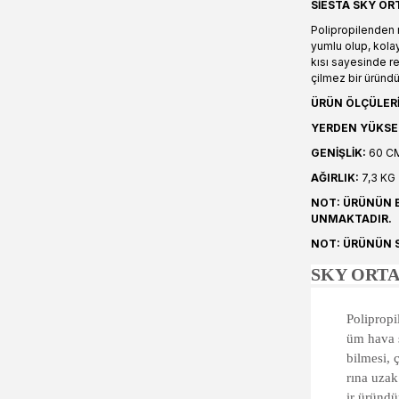
SİESTA SKY OR
Polipropilenden 
yumlu olup, kola
kısı sayesinde re
çilmez bir üründü
ÜRÜN ÖLÇÜLERİ
YERDEN YÜKSE
GENİŞLİK:
60 C
AĞIRLIK:
7,3 KG
NOT: ÜRÜNÜN BE
UNMAKTADIR.
NOT: ÜRÜNÜN S
SKY ORTA
Poliprop
üm hava ş
bilmesi,
rına uzak
ir üründü