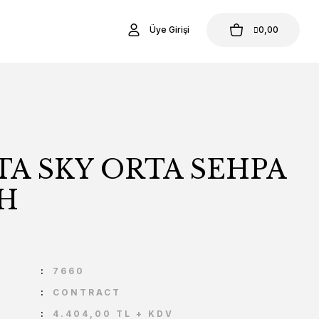
Üye Girişi
0,00
TA SKY ORTA SEHPA
AH
U
7660
CONTRACT
4.404,00 TL + KDV