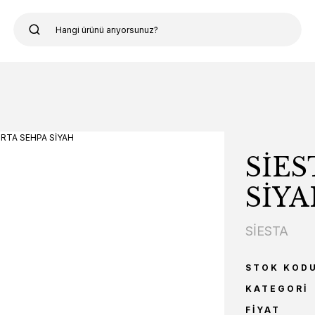
SİES
SİY
SİESTA
STOK KOD
KATEGORI
FIYAT