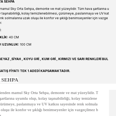
TA SEHPA
mamul Sky Orta Sehpa, demonte ve mat yüzeylidir. Tüm hava şartlarına u
y taşınabilirliği, kolay temizlenebilmesi, çürümeye, paslanmaya ve UV kat
nk solmalarına uzak oluşu ile konfor ve şıklığı benimseyenler için vazge
r.
:
KLİK:
40 CM
M
UZUNLUK:
100 CM
YAZ ,SİYAH , KOYU GRİ , KUM GRİ , KIRMIZI VE SARI RENKLERİ BUL
ATIŞ FİYATI TEK 1 ADEDİ KAPSAMAKTADIR.
 SEHPA
ilenden mamul Sky Orta Sehpa, demonte ve mat yüzeylidir. T
artlarına uyumlu olup, kolay taşınabilirliği, kolay temizlene
 çürümeye, paslanmaya ve UV katkısı sayesinde renk solmala
 oluşu ile konfor ve şıklığı benimseyenler için vazgeçilmez b
r.