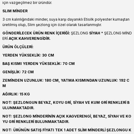
için vazgeçilmez bir üründür.
SLIM MİNDER
3 cm kalınlığındaki minder, suya karşı dayanıklı Etisilk polyester kumaştan
üretilmiş olup, Slim şezlong için özel olarak tasarlanmıştır.
GÖNDERİLECEK ÜRÜN RENK İÇERİĞİ:
ŞEZLONG
SİYAH
* ŞEZLONG MİND
ERİ
AÇIK KAHVERENGİDİR.
ÜRÜN ÖLÇÜLERİ:
YERDEN YÜKSEKLİK: 30 CM
BAŞ KISMI YERDEN YÜKSEKLİK: 70 CM
GENİŞLİK: 72 CM
ZEMİNDEN UZUNLUK: 180 CM, YATMA KISMINDAN UZUNLUK: 192 C
M
AĞIRLIK: 15 KG
NOT: ŞEZLONGUN BEYAZ, KOYU GRİ, SİYAH VE KUM GRİ RENKLERİ B
ULUNMAKTADIR.
NOT: ŞEZLONG MİNDERİNİN AÇIK KAGVERENGİ, BEYAZ, SİYAH VE KO
YU GRİ RENKLERİ BULUNMAKTADIR.
NOT: ÜRÜNÜN SATIŞ FİYATI TEK 1 ADET SLİM MİNDERLİ ŞEZLONGU K