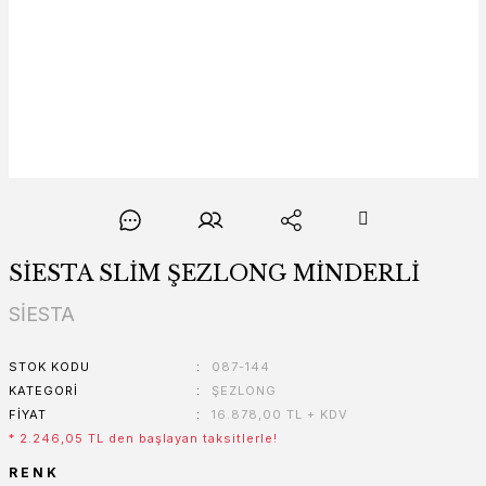
SİESTA SLİM ŞEZLONG MİNDERLİ
SİESTA
STOK KODU
087-144
KATEGORI
ŞEZLONG
FIYAT
16.878,00 TL + KDV
* 2.246,05 TL den başlayan taksitlerle!
RENK