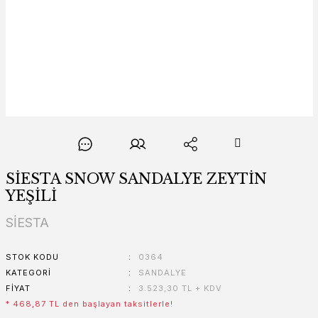
SİESTA SNOW SANDALYE ZEYTİN
YEŞİLİ
SİESTA
STOK KODU
0364
KATEGORI
SANDALYE
FIYAT
3.523,30 TL + KDV
* 468,87 TL den başlayan taksitlerle!