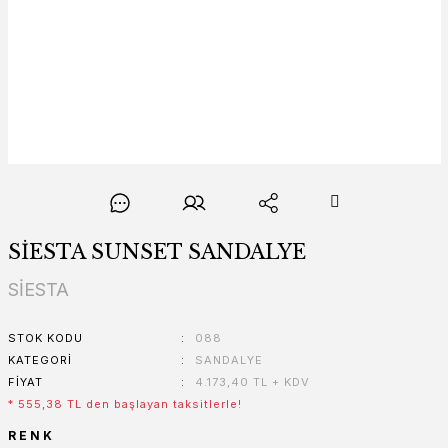
SİESTA SUNSET SANDALYE
SİESTA
STOK KODU
088
KATEGORI
SANDALYE
FIYAT
4.173,40 TL + KDV
* 555,38 TL den başlayan taksitlerle!
RENK