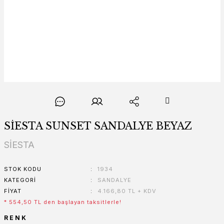
SİESTA SUNSET SANDALYE BEYAZ
SİESTA
STOK KODU
1934
KATEGORI
SANDALYE
FIYAT
4.166,80 TL + KDV
* 554,50 TL den başlayan taksitlerle!
RENK