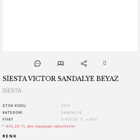
SİESTA VICTOR SANDALYE BEYAZ
SİESTA
STOK KODU
0531
KATEGORI
SANDALYE
FIYAT
3.421,00 TL + KDV
* 455,25 TL den başlayan taksitlerle!
RENK