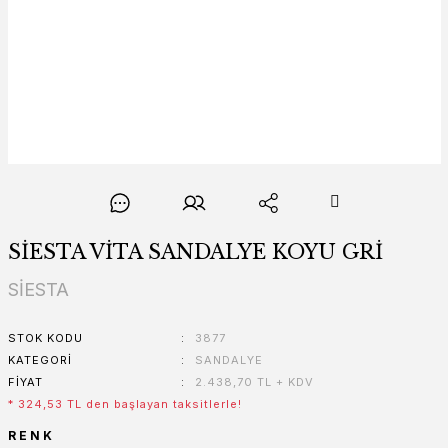
SİESTA VİTA SANDALYE KOYU GRİ
SİESTA
STOK KODU
3877
KATEGORI
SANDALYE
FIYAT
2.438,70 TL + KDV
* 324,53 TL den başlayan taksitlerle!
RENK