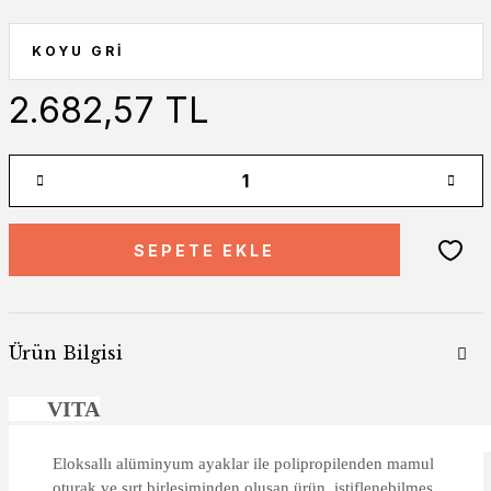
2.682,57 TL
SEPETE EKLE
Ürün Bilgisi
VITA
Eloksallı alüminyum ayaklar ile polipropilenden mamul
oturak ve sırt birleşiminden oluşan ürün, istiflenebilmes